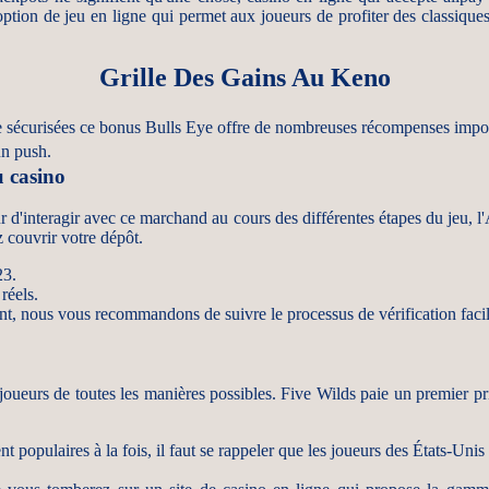
'option de jeu en ligne qui permet aux joueurs de profiter des classiqu
Grille Des Gains Au Keno
 sécurisées ce bonus Bulls Eye offre de nombreuses récompenses importa
un push.
u casino
r d'interagir avec ce marchand au cours des différentes étapes du jeu, l'
 couvrir votre dépôt.
23.
réels.
, nous vous recommandons de suivre le processus de vérification facile a
s joueurs de toutes les manières possibles. Five Wilds paie un premier p
opulaires à la fois, il faut se rappeler que les joueurs des États-Unis 