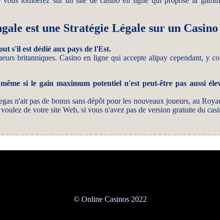
e vous tomberez sur un site de casino en ligne qui propose la gamm
gale est une Stratégie Légale sur un Casino
ut s'il est dédié aux pays de l'Est.
joueurs britanniques. Casino en ligne qui accepte alipay cependant, y c
, même si le gain maximum potentiel n'est peut-être pas aussi él
gas n'ait pas de bonus sans dépôt pour les nouveaux joueurs, au Royaum
voulez de votre site Web, si vous n'avez pas de version gratuite du ca
© Online Casinos 2022