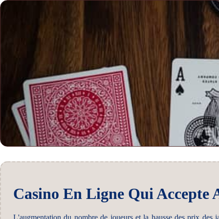
Casino En Ligne Qui Accepte 
L'augmentation du nombre de joueurs et la hausse des prix des ja