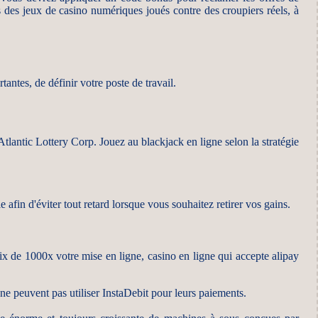
es des jeux de casino numériques joués contre des croupiers réels, à
ntes, de définir votre poste de travail.
Atlantic Lottery Corp. Jouez au blackjack en ligne selon la stratégie
fin d'éviter tout retard lorsque vous souhaitez retirer vos gains.
rix de 1000x votre mise en ligne, casino en ligne qui accepte alipay
ne peuvent pas utiliser InstaDebit pour leurs paiements.